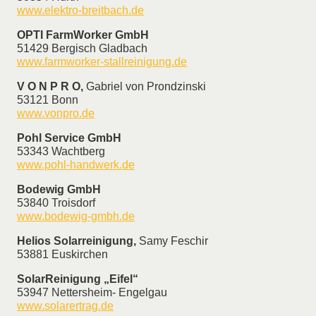
www.elektro-breitbach.de
OPTI FarmWorker GmbH
51429 Bergisch Gladbach
www.farmworker-stallreinigung.de
V O N P R O,
Gabriel von Prondzinski
53121 Bonn
www.vonpro.de
Pohl Service GmbH
53343 Wachtberg
www.pohl-handwerk.de
Bodewig GmbH
53840 Troisdorf
www.bodewig-gmbh.de
Helios Solarreinigung,
Samy Feschir
53881 Euskirchen
SolarReinigung „Eifel“
53947 Nettersheim- Engelgau
www.solarertrag.de