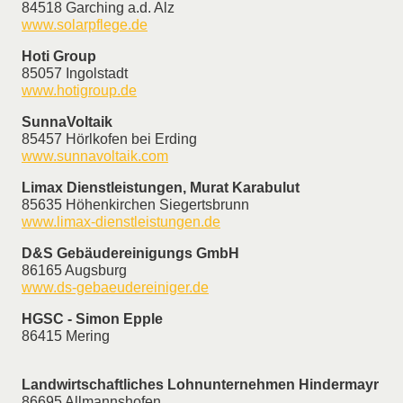
84518 Garching a.d. Alz
www.solarpflege.de
Hoti Group
85057 Ingolstadt
www.hotigroup.de
SunnaVoltaik
85457 Hörlkofen bei Erding
www.sunnavoltaik.com
Limax Dienstleistungen, Murat Karabulut
85635 Höhenkirchen Siegertsbrunn
www.limax-dienstleistungen.de
D&S Gebäudereinigungs GmbH
86165 Augsburg
www.ds-gebaeudereiniger.de
HGSC - Simon Epple
86415 Mering
Landwirtschaftliches Lohnunternehmen Hindermayr
86695 Allmannshofen