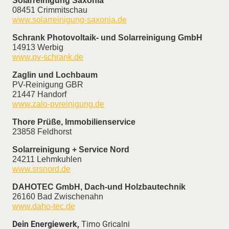
Solarreinigung Saxonia
08451 Crimmitschau
www.solarreinigung-saxonia.de
Schrank Photovoltaik- und Solarreinigung GmbH
14913 Werbig
www.pv-schrank.de
Zaglin und Lochbaum
PV-Reinigung GBR
21447 Handorf
www.zalo-pvreinigung.de
Thore Prüße, Immobilienservice
23858 Feldhorst
Solarreinigung + Service Nord
24211 Lehmkuhlen
www.srsnord.de
DAHOTEC GmbH, Dach-und Holzbautechnik
26160 Bad Zwischenahn
www.daho-tec.de
Dein Energiewerk,
Timo Gricalni