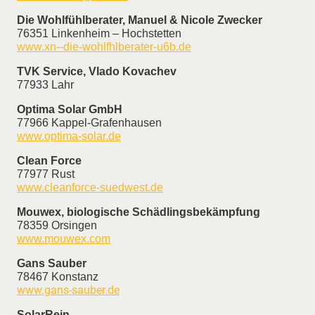
Die Wohlfühlberater, Manuel & Nicole Zwecker
76351 Linkenheim – Hochstetten
www.xn--die-wohlfhlberater-u6b.de
TVK Service, Vlado Kovachev
77933 Lahr
Optima Solar GmbH
77966 Kappel-Grafenhausen
www.optima-solar.de
Clean Force
77977 Rust
www.cleanforce-suedwest.de
Mouwex, biologische Schädlingsbekämpfung
78359 Orsingen
www.mouwex.com
Gans Sauber
78467 Konstanz
www.gans-sauber.de
SolarRein