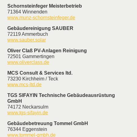
Schornsteinfeger Meisterbetrieb
71364 Winnenden
www.munz-schornsteinfeger.de
Gebäudereinigung SAUBER
72119 Ammerbuch
www.sauber.solar
Oliver Claß PV-Anlagen Reinigung
72501 Gammertingen
www.oliverclass.de
MCS Consult & Services ltd.
73230 Kirchheim / Teck
www.mcs-ltd.de
TGS SIFAYIN Technische Gebäudeausrüstung
GmbH
74172 Neckarsulm
www.tgs-sifayin.de
Gebäudebetreuung Tommel GmbH
76344 Eggenstein
www.tommel-gmbh.de